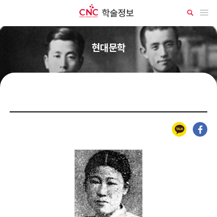
CNC 학술정보
메뉴 열기
상
세
검
색
현대문학
카카오톡
페이스북