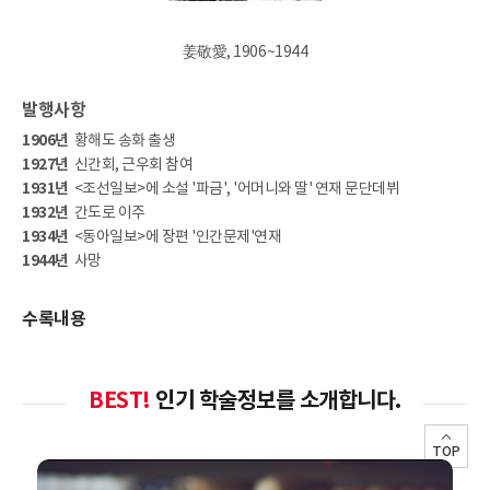
姜敬愛, 1906~1944
발행사항
1906년
황해도 송화 출생
1927년
신간회, 근우회 참여
1931년
<조선일보>에 소설 '파금', '어머니와 딸' 연재 문단데뷔
1932년
간도로 이주
1934년
<동아일보>에 장편 '인간문제'연재
1944년
사망
수록내용
BEST!
인기 학술정보를 소개합니다.
TOP