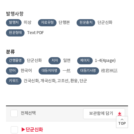
발행사항
미상
단행본
단군신화
발행처
자료유형
원문출처
Text PDF
원문형태
분류
단군신화
일연
1-4(4page)
간행물명
저자
페이지
한국어
一然
檀君神話
언어
대등저자명
대등기사명
건국신화, 개국신화, 고조선, 환웅, 단군
키워드
전체선택
보관함에 담기
TOP
▶단군신화