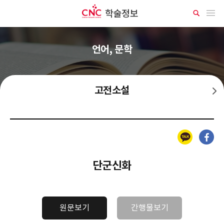
CNC 학술정보
메뉴 열기
상
세
검
색
언어, 문학
고전소설
설화문학
카카오톡
페이스북
단군신화
원문보기
간행물보기