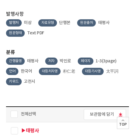
발행사항
미상
단행본
태평사
발행처
자료유형
원문출처
Text PDF
원문형태
분류
태평사
박인로
1-3(3page)
간행물명
저자
페이지
한국어
朴仁老
太平詞
언어
대등저자명
대등기사명
고전시
키워드
전체선택
보관함에 담기
TOP
▶태평사