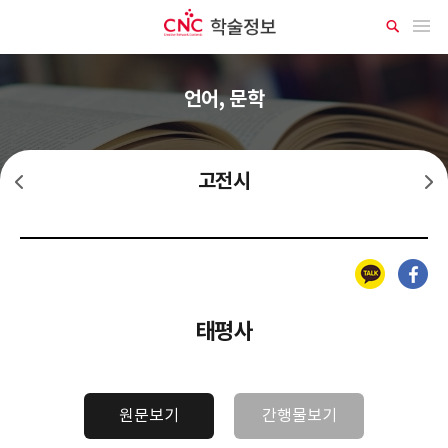
CNC 학술정보
메뉴 열기
상
세
검
색
언어, 문학
고전시
설화문학
민요
카카오톡
페이스북
태평사
원문보기
간행물보기