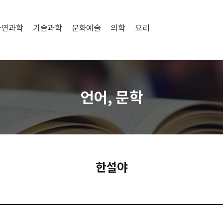
자연과학
기술과학
문화예술
의학
요리
언어, 문학
한설야