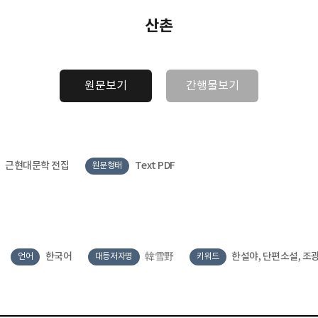
산촌
원문보기
간행물보기
근현대문학 전집
Text PDF
원문형태
한국어
韓雪野
한설야, 단편소설, 조
언어
대등저자명
키워드