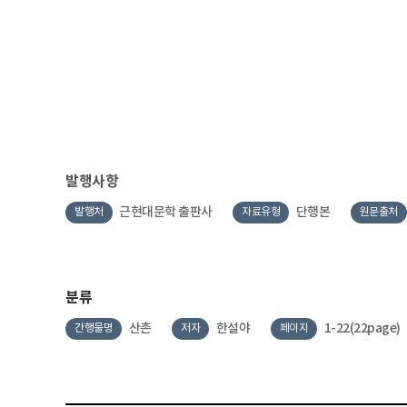
발행사항
근현대문학 출판사
단행본
발행처
자료유형
원문출처
분류
산촌
한설야
1-22(22page)
간행물명
저자
페이지