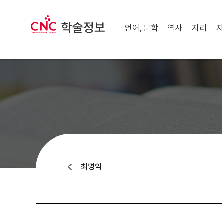
메뉴 닫기
CNC 학술정보
메뉴 열기
언어, 문학
역사
지리
최명익