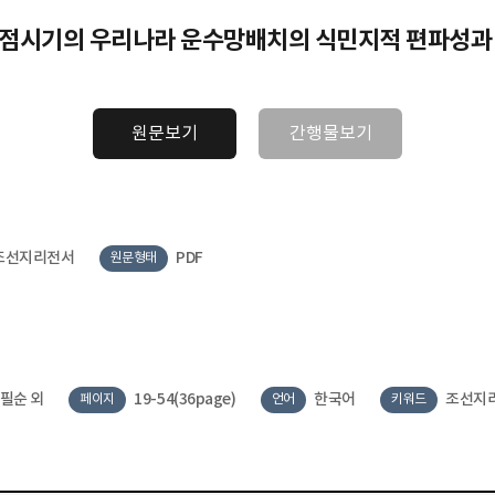
점시기의 우리나라 운수망배치의 식민지적 편파성과
원문보기
간행물보기
조선지리전서
PDF
원문형태
필순 외
19-54(36page)
한국어
조선지리
페이지
언어
키워드