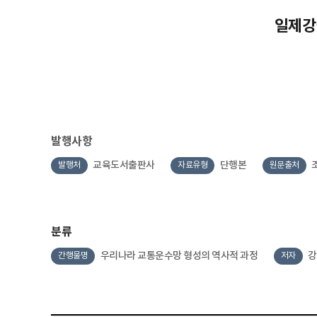
일제강
발행사항
교육도서출판사
단행본
발행처
자료유형
원문출처
분류
우리나라 교통운수망 형성의 역사적 과정
강
간행물명
저자