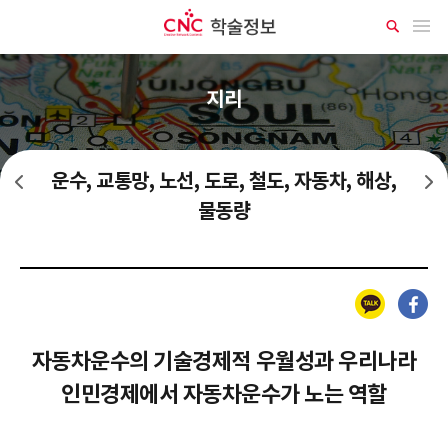
CNC 학술정보
메뉴 열기
상
세
검
색
지리
운수, 교통망, 노선, 도로, 철도, 자동차, 해상,
공업 전 지역별 배치, 특성
지역별 자연지리, 면적, 지형, 기후, 생물, 수문, 해양
물동량
카카오톡
페이스북
자동차운수의 기술경제적 우월성과 우리나라
인민경제에서 자동차운수가 노는 역할