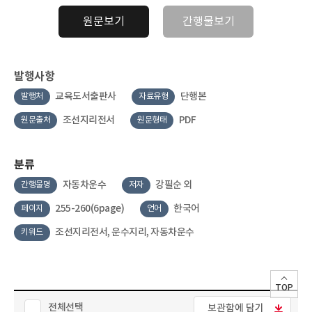
원문보기
간행물보기
발행사항
교육도서출판사
단행본
발행처
자료유형
조선지리전서
PDF
원문출처
원문형태
분류
자동차운수
강필순 외
간행물명
저자
255-260(6page)
한국어
페이지
언어
조선지리전서, 운수지리, 자동차운수
키워드
TOP
전체선택
보관함에 담기