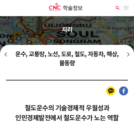
CNC 학술정보
메뉴 열기
상
세
검
색
지리
운수, 교통망, 노선, 도로, 철도, 자동차, 해상,
공업 전 지역별 배치, 특성
지역별 자연지리, 면적, 지형, 기후, 생물, 수문, 해양
물동량
카카오톡
페이스북
철도운수의 기술경제적 우월성과
인민경제발전에서 철도운수가 노는 역할