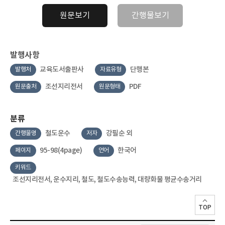
원문보기
간행물보기
발행사항
교육도서출판사
단행본
발행처
자료유형
조선지리전서
PDF
원문출처
원문형태
분류
철도운수
강필순 외
간행물명
저자
95-98(4page)
한국어
페이지
언어
키워드
조선지리전서, 운수지리, 철도, 철도수송능력, 대량화물 평균수송거리
TOP