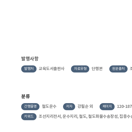
발행사항
교육도서출판사
단행본
발행처
자료유형
원문출처
분류
철도운수
강필순 외
120-187
간행물명
저자
페이지
조선지리전서, 운수지리, 철도, 철도화물수송장성, 집중수송
키워드