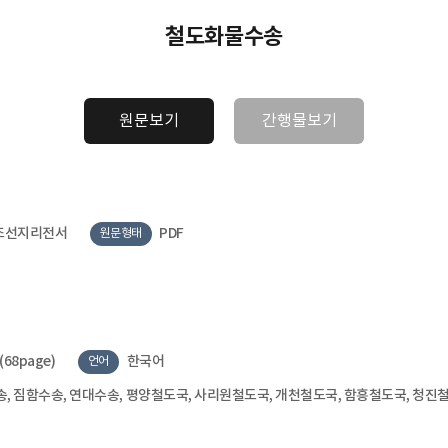
철도화물수송
원문보기
간행물보기
조선지리전서
PDF
원문형태
(68page)
한국어
언어
, 짐함수송, 연대수송, 평양철도국, 사리원철도국, 개천철도국, 함흥철도국, 청진