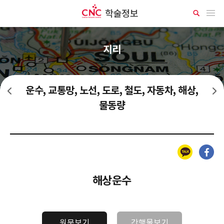
CNC 학술정보
메뉴 열기
상
세
검
색
지리
운수, 교통망, 노선, 도로, 철도, 자동차, 해상,
공업 전 지역별 배치, 특성
지역별 자연지리, 면적, 지형, 기후, 생물, 수문, 해양
물동량
카카오톡
페이스북
해상운수
원문보기
간행물보기