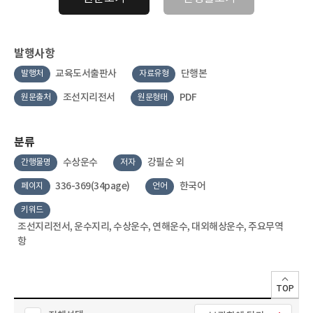
발행사항
교육도서출판사
단행본
발행처
자료유형
조선지리전서
PDF
원문출처
원문형태
분류
수상운수
강필순 외
간행물명
저자
336-369(34page)
한국어
페이지
언어
키워드
조선지리전서, 운수지리, 수상운수, 연해운수, 대외해상운수, 주요무역
항
TOP