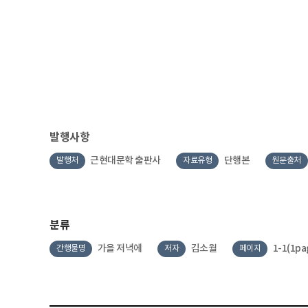
발행사항
근현대문학 출판사
단행본
발행처
자료유형
원문출처
분류
가을 저녁에
김소월
1-1(1pa
간행물명
저자
페이지