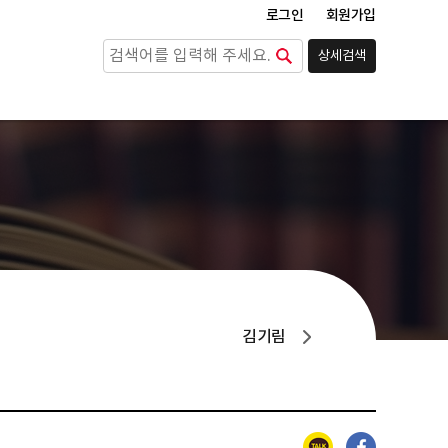
로그인
회원가입
상세검색
검색
김기림
카카오톡
페이스북