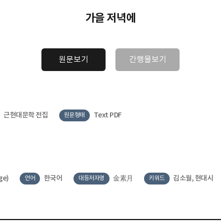
가을 저녁에
원문보기
간행물보기
근현대문학 전집
Text PDF
원문형태
ge)
한국어
金素月
김소월, 현대시
언어
대등저자명
키워드