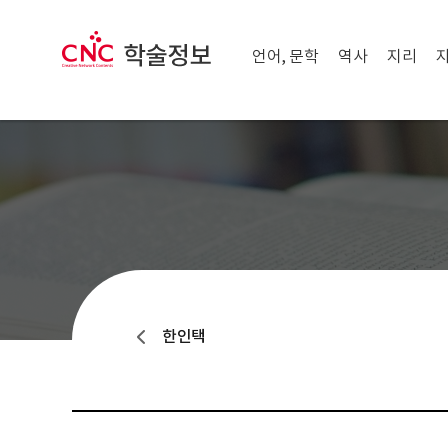
메뉴 닫기
CNC 학술정보
메뉴 열기
언어, 문학
역사
지리
한인택