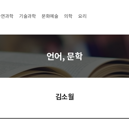
자연과학
기술과학
문화예술
의학
요리
언어, 문학
김소월