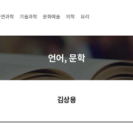
자연과학
기술과학
문화예술
의학
요리
언어, 문학
김상용