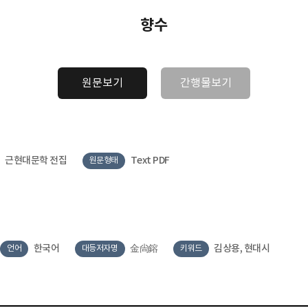
향수
원문보기
간행물보기
근현대문학 전집
Text PDF
원문형태
한국어
金尙鎔
김상용, 현대시
언어
대등저자명
키워드