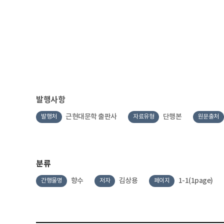
발행사항
근현대문학 출판사
단행본
발행처
자료유형
원문출처
분류
향수
김상용
1-1(1page)
간행물명
저자
페이지