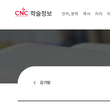
메뉴 닫기
CNC 학술정보
메뉴 열기
언어, 문학
역사
지리
김기림