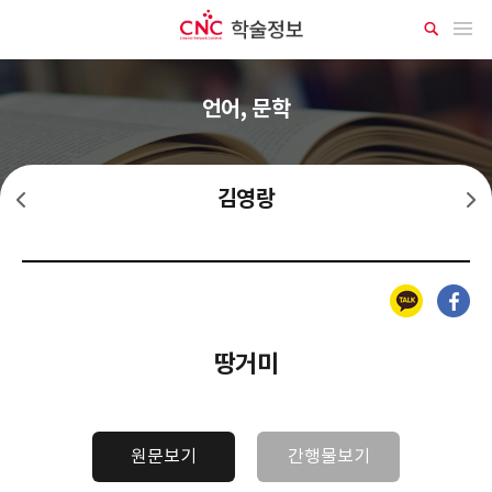
CNC 학술정보
메뉴 열기
상
세
검
색
언어, 문학
김영랑
김억
노천명
카카오톡
페이스북
땅거미
원문보기
간행물보기