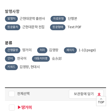
발행사항
근현대문학 출판사
단행본
발행처
자료유형
근현대문학 전집
Text PDF
원문출처
원문형태
분류
땅거미
김영랑
1-1(1page)
간행물명
저자
페이지
한국어
金永郞
언어
대등저자명
김영랑, 현대시
키워드
전체선택
보관함에 담기
TOP
▶땅거미