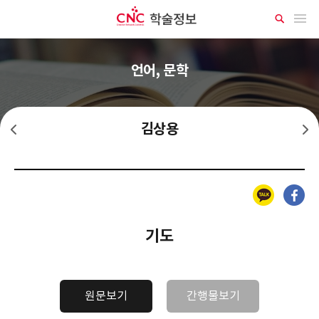
CNC 학술정보
메뉴 열기
상
세
검
색
언어, 문학
김상용
김기림
김명순
카카오톡
페이스북
기도
원문보기
간행물보기