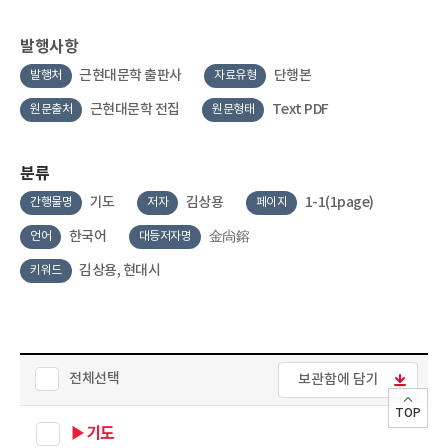
발행사항
근현대문학 출판사
단행본
발행처
자료유형
근현대문학 전집
Text PDF
원문출처
원문형태
분류
기도
김상용
1-1(1page)
간행물명
저자
페이지
한국어
金尙鎔
언어
대등저자명
김상용, 현대시
키워드
전체선택
보관함에 담기
TOP
▶기도