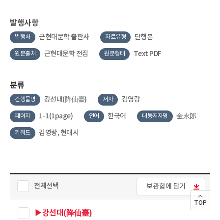
발행사항
근현대문학 출판사
단행본
발행처
자료유형
근현대문학 전집
Text PDF
원문출처
원문형태
분류
강선대(降仙臺)
김영랑
간행물명
저자
1-1(1page)
한국어
金永郞
페이지
언어
대등저자명
김영랑, 현대시
키워드
전체선택
보관함에 담기
TOP
▶강선대(降仙臺)