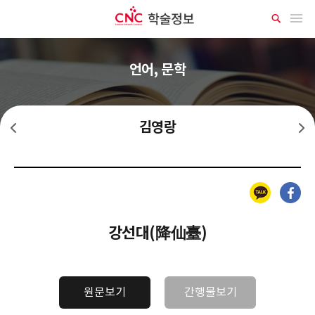
CNC 학술정보
메뉴 열기
상
세
검
색
언어, 문학
김영랑
김억
노천명
카카오톡
페이스북
강선대(降仙臺)
원문보기
간행물보기