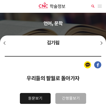
CNC 학술정보
메뉴 열기
상
세
검
색
언어, 문학
김기림
김소월
김상용
카카오톡
페이스북
우리들의 팔월로 돌아가자
원문보기
간행물보기