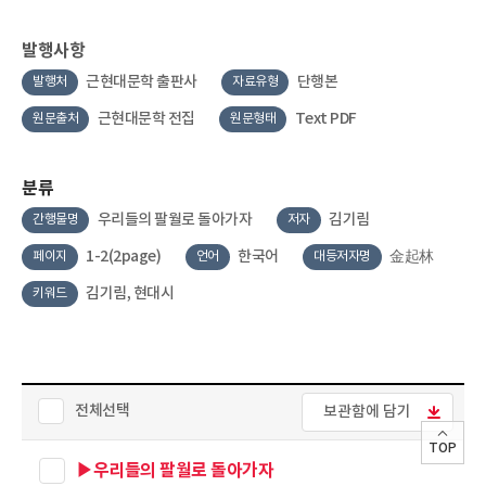
발행사항
근현대문학 출판사
단행본
발행처
자료유형
근현대문학 전집
Text PDF
원문출처
원문형태
분류
우리들의 팔월로 돌아가자
김기림
간행물명
저자
1-2(2page)
한국어
金起林
페이지
언어
대등저자명
김기림, 현대시
키워드
전체선택
보관함에 담기
TOP
▶우리들의 팔월로 돌아가자