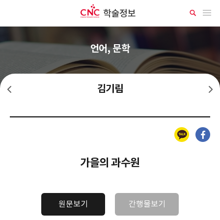
CNC 학술정보
메뉴 열기
상
세
검
색
언어, 문학
김기림
김소월
김상용
카카오톡
페이스북
가을의 과수원
원문보기
간행물보기