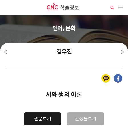
CNC 학술정보
메뉴 열기
상
세
검
색
언어, 문학
김우진
김동인
김유정
카카오톡
페이스북
사와 생의 이론
원문보기
간행물보기