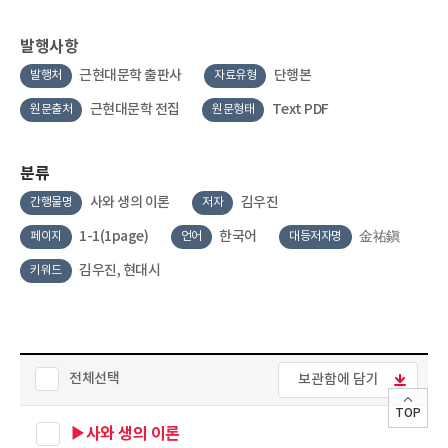
발행사항
근현대문학 출판사
단행본
발행처
자료유형
근현대문학 전집
Text PDF
원문출처
원문형태
분류
사와 생의 이론
김우진
간행물명
저자
1-1(1page)
한국어
金祐鎭
페이지
언어
대등저자명
김우진, 현대시
키워드
전체선택
보관함에 담기
TOP
▶사와 생의 이론