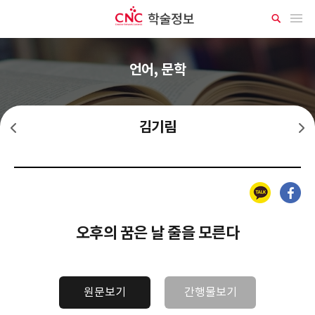
CNC 학술정보
메뉴 열기
상
세
검
색
언어, 문학
김기림
김소월
김상용
카카오톡
페이스북
오후의 꿈은 날 줄을 모른다
원문보기
간행물보기