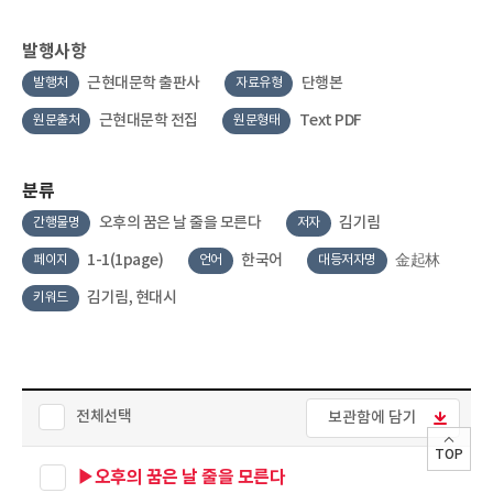
발행사항
근현대문학 출판사
단행본
발행처
자료유형
근현대문학 전집
Text PDF
원문출처
원문형태
분류
오후의 꿈은 날 줄을 모른다
김기림
간행물명
저자
1-1(1page)
한국어
金起林
페이지
언어
대등저자명
김기림, 현대시
키워드
전체선택
보관함에 담기
TOP
▶오후의 꿈은 날 줄을 모른다