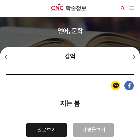
CNC 학술정보
메뉴 열기
상
세
검
색
언어, 문학
김억
김명순
김영랑
카카오톡
페이스북
지는 봄
원문보기
간행물보기