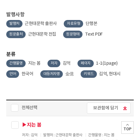
발행사항
근현대문학 출판사
단행본
발행처
자료유형
근현대문학 전집
Text PDF
원문출처
원문형태
분류
지는 봄
김억
1-1(1page)
간행물명
저자
페이지
한국어
金億
김억, 현대시
언어
대등저자명
키워드
전체선택
보관함에 담기
▶지는 봄
TOP
저자 : 김억
발행처 : 근현대문학 출판사
간행물명 : 지는 봄