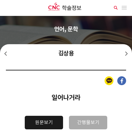
CNC 학술정보
메뉴 열기
상
세
검
색
언어, 문학
김상용
김기림
김명순
카카오톡
페이스북
일어나거라
원문보기
간행물보기