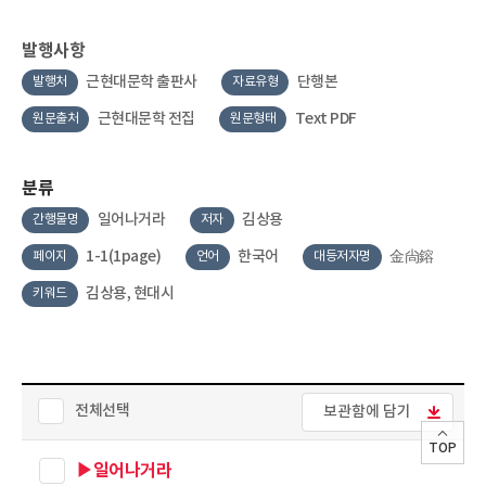
발행사항
근현대문학 출판사
단행본
발행처
자료유형
근현대문학 전집
Text PDF
원문출처
원문형태
분류
일어나거라
김상용
간행물명
저자
1-1(1page)
한국어
金尙鎔
페이지
언어
대등저자명
김상용, 현대시
키워드
전체선택
보관함에 담기
TOP
▶일어나거라