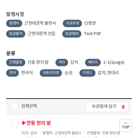
발행사항
근현대문학 출판사
단행본
발행처
자료유형
근현대문학 전집
Text PDF
원문출처
원문형태
분류
안동 현의 밤
김억
1-1(1page)
간행물명
저자
페이지
한국어
金億
김억, 현대시
언어
대등저자명
키워드
전체선택
보관함에 담기
▶안동 현의 밤
TOP
저자 : 김억
발행처 : 근현대문학 출판사
간행물명 : 안동 현의 밤