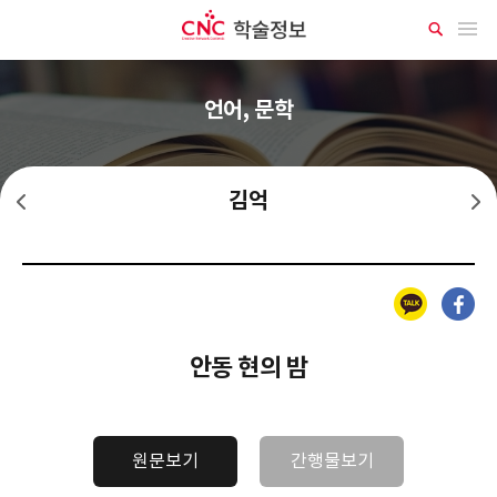
CNC 학술정보
메뉴 열기
상
세
검
색
언어, 문학
김억
김명순
김영랑
카카오톡
페이스북
안동 현의 밤
원문보기
간행물보기