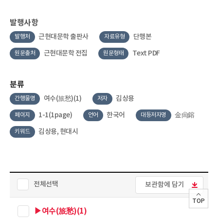
발행사항
근현대문학 출판사
단행본
발행처
자료유형
근현대문학 전집
Text PDF
원문출처
원문형태
분류
여수(旅愁)(1)
김상용
간행물명
저자
1-1(1page)
한국어
金尙鎔
페이지
언어
대등저자명
김상용, 현대시
키워드
전체선택
보관함에 담기
TOP
▶여수(旅愁)(1)