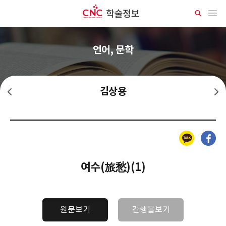
CNC 학술정보
메뉴 열기
상
세
검
색
언어, 문학
김상용
김기림
김명순
카카오톡
페이스북
여수(旅愁)(1)
원문보기
간행물보기