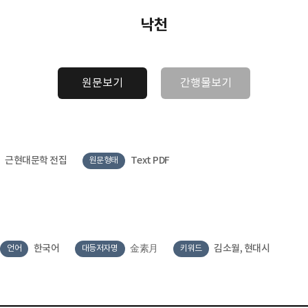
낙천
원문보기
간행물보기
근현대문학 전집
Text PDF
원문형태
한국어
金素月
김소월, 현대시
언어
대등저자명
키워드