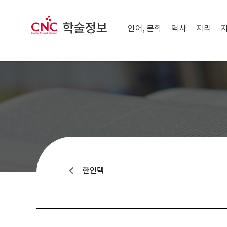
메뉴 닫기
CNC 학술정보
메뉴 열기
언어, 문학
역사
지리
한인택