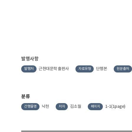
발행사항
근현대문학 출판사
단행본
발행처
자료유형
원문출처
분류
낙천
김소월
1-1(1page)
간행물명
저자
페이지