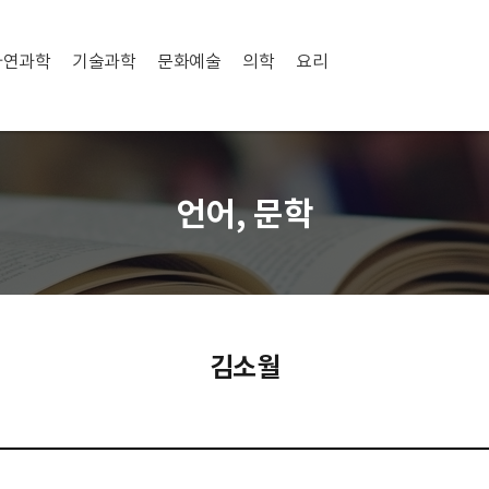
자연과학
기술과학
문화예술
의학
요리
언어, 문학
김소월