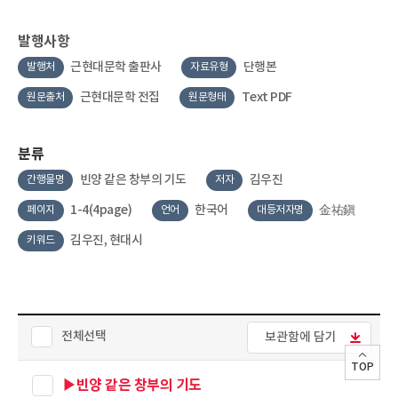
발행사항
근현대문학 출판사
단행본
발행처
자료유형
근현대문학 전집
Text PDF
원문출처
원문형태
분류
빈양 같은 창부의 기도
김우진
간행물명
저자
1-4(4page)
한국어
金祐鎭
페이지
언어
대등저자명
김우진, 현대시
키워드
전체선택
보관함에 담기
TOP
▶빈양 같은 창부의 기도