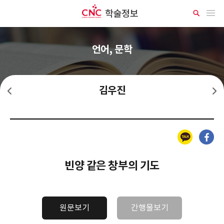
CNC 학술정보
메뉴 열기
상
세
검
색
언어, 문학
김우진
김동인
김유정
카카오톡
페이스북
빈양 같은 창부의 기도
원문보기
간행물보기