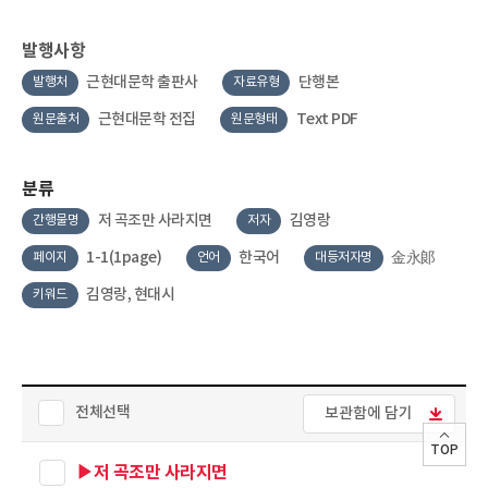
발행사항
근현대문학 출판사
단행본
발행처
자료유형
근현대문학 전집
Text PDF
원문출처
원문형태
분류
저 곡조만 사라지면
김영랑
간행물명
저자
1-1(1page)
한국어
金永郞
페이지
언어
대등저자명
김영랑, 현대시
키워드
전체선택
보관함에 담기
TOP
▶저 곡조만 사라지면