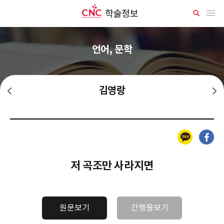
CNC 학술정보
메뉴 열기
상
세
검
색
언어, 문학
김영랑
김억
노천명
카카오톡
페이스북
저 곡조만 사라지면
원문보기
간행물보기