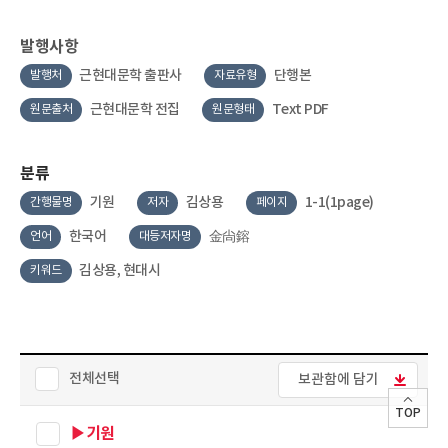
발행사항
근현대문학 출판사
단행본
발행처
자료유형
근현대문학 전집
Text PDF
원문출처
원문형태
분류
기원
김상용
1-1(1page)
간행물명
저자
페이지
한국어
金尙鎔
언어
대등저자명
김상용, 현대시
키워드
전체선택
보관함에 담기
TOP
▶기원