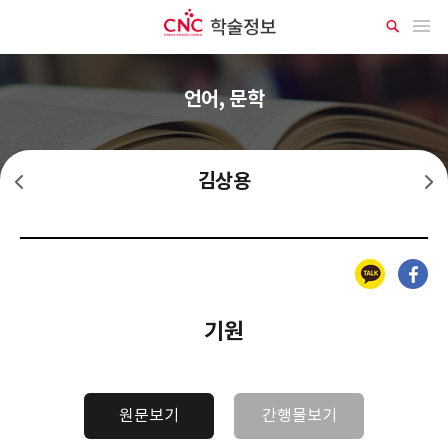
CNC 학술정보
메뉴 열기
상
세
검
색
언어, 문학
김상용
김기림
김명순
카카오톡
페이스북
기원
원문보기
간행물보기