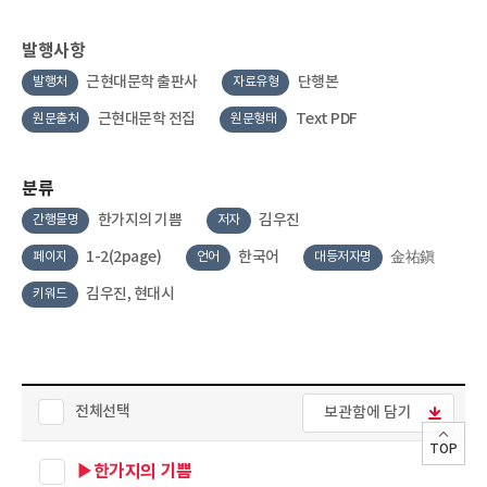
발행사항
근현대문학 출판사
단행본
발행처
자료유형
근현대문학 전집
Text PDF
원문출처
원문형태
분류
한가지의 기쁨
김우진
간행물명
저자
1-2(2page)
한국어
金祐鎭
페이지
언어
대등저자명
김우진, 현대시
키워드
전체선택
보관함에 담기
TOP
▶한가지의 기쁨