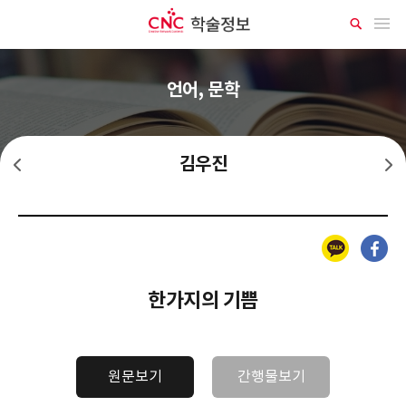
CNC 학술정보
메뉴 열기
상
세
검
색
언어, 문학
김우진
김동인
김유정
카카오톡
페이스북
한가지의 기쁨
원문보기
간행물보기