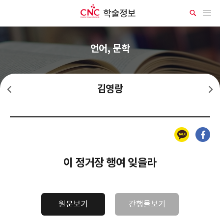
CNC 학술정보
메뉴 열기
상
세
검
색
언어, 문학
김영랑
김억
노천명
카카오톡
페이스북
이 정거장 행여 잊을라
원문보기
간행물보기