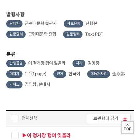
발행사항
근현대문학 출판사
단행본
발행처
자료유형
근현대문학 전집
Text PDF
원문출처
원문형태
분류
이 정거장 행여 잊을라
김영랑
간행물명
저자
1-1(1page)
한국어
金永郞
페이지
언어
대등저자명
김영랑, 현대시
키워드
전체선택
보관함에 담기
TOP
▶이 정거장 행여 잊을라