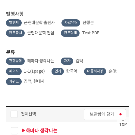
발행사항
근현대문학 출판사
단행본
발행처
자료유형
근현대문학 전집
Text PDF
원문출처
원문형태
분류
해마다 생각나는
김억
간행물명
저자
1-1(1page)
한국어
金億
페이지
언어
대등저자명
김억, 현대시
키워드
전체선택
보관함에 담기
TOP
▶해마다 생각나는