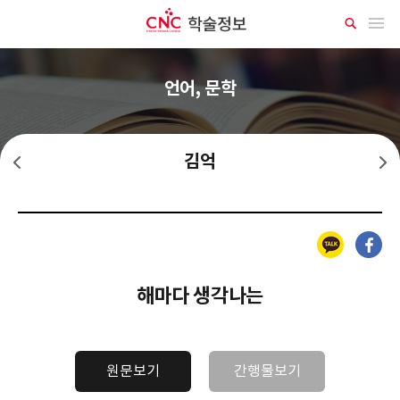
CNC 학술정보
메뉴 열기
상
세
검
색
언어, 문학
김억
김명순
김영랑
카카오톡
페이스북
해마다 생각나는
원문보기
간행물보기