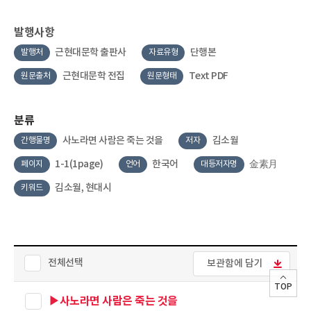
발행사항
근현대문학 출판사
단행본
발행처
자료유형
근현대문학 전집
Text PDF
원문출처
원문형태
분류
사노라면 사람은 죽는 것을
김소월
간행물명
저자
1-1(1page)
한국어
金素月
페이지
언어
대등저자명
김소월, 현대시
키워드
전체선택
보관함에 담기
TOP
▶사노라면 사람은 죽는 것을