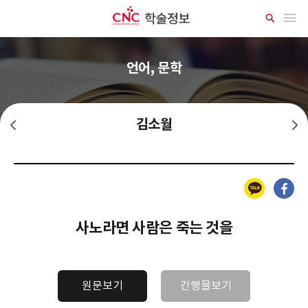
CNC 학술정보
메뉴 열기
상
세
검
색
언어, 문학
김소월
한인택
김기림
카카오톡
페이스북
사노라면 사람은 죽는 것을
원문보기
간행물보기