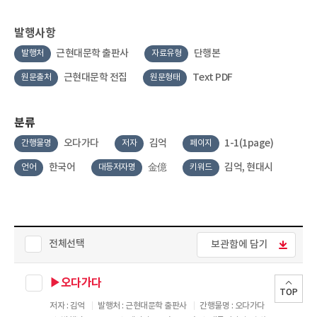
발행사항
근현대문학 출판사
단행본
발행처
자료유형
근현대문학 전집
Text PDF
원문출처
원문형태
분류
오다가다
김억
1-1(1page)
간행물명
저자
페이지
한국어
金億
김억, 현대시
언어
대등저자명
키워드
전체선택
보관함에 담기
▶오다가다
TOP
저자 : 김억
발행처 : 근현대문학 출판사
간행물명 : 오다가다