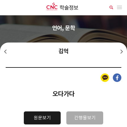
CNC 학술정보
메뉴 열기
상
세
검
색
언어, 문학
김억
김명순
김영랑
카카오톡
페이스북
오다가다
원문보기
간행물보기