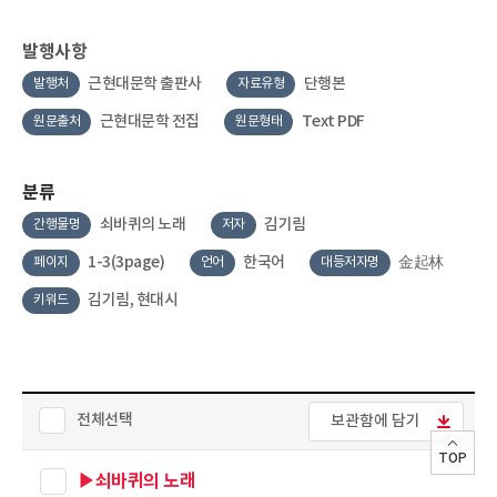
발행사항
근현대문학 출판사
단행본
발행처
자료유형
근현대문학 전집
Text PDF
원문출처
원문형태
분류
쇠바퀴의 노래
김기림
간행물명
저자
1-3(3page)
한국어
金起林
페이지
언어
대등저자명
김기림, 현대시
키워드
전체선택
보관함에 담기
TOP
▶쇠바퀴의 노래