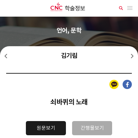
CNC 학술정보
메뉴 열기
상
세
검
색
언어, 문학
김기림
김소월
김상용
카카오톡
페이스북
쇠바퀴의 노래
원문보기
간행물보기