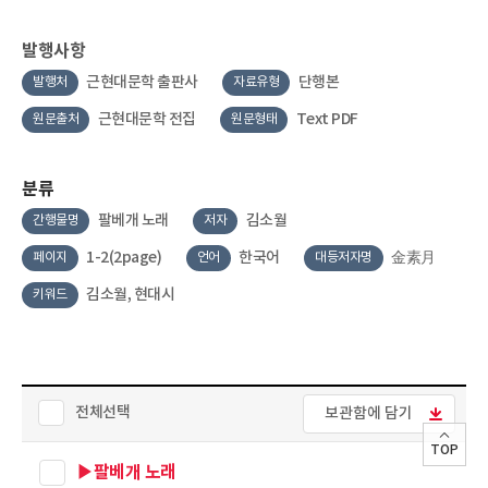
발행사항
근현대문학 출판사
단행본
발행처
자료유형
근현대문학 전집
Text PDF
원문출처
원문형태
분류
팔베개 노래
김소월
간행물명
저자
1-2(2page)
한국어
金素月
페이지
언어
대등저자명
김소월, 현대시
키워드
전체선택
보관함에 담기
TOP
▶팔베개 노래