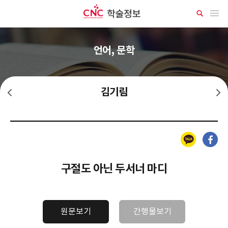
CNC 학술정보
메뉴 열기
상
세
검
색
언어, 문학
김기림
김소월
김상용
카카오톡
페이스북
구절도 아닌 두서너 마디
원문보기
간행물보기