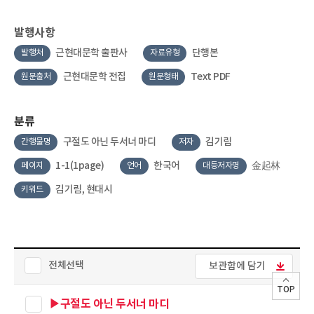
발행사항
근현대문학 출판사
단행본
발행처
자료유형
근현대문학 전집
Text PDF
원문출처
원문형태
분류
구절도 아닌 두서너 마디
김기림
간행물명
저자
1-1(1page)
한국어
金起林
페이지
언어
대등저자명
김기림, 현대시
키워드
전체선택
보관함에 담기
TOP
▶구절도 아닌 두서너 마디