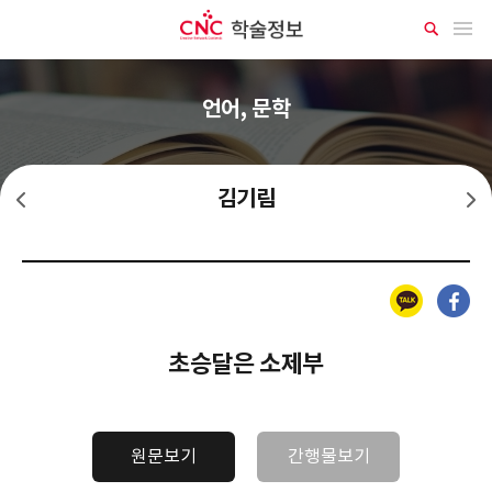
CNC 학술정보
메뉴 열기
상
세
검
색
언어, 문학
김기림
김소월
김상용
카카오톡
페이스북
초승달은 소제부
원문보기
간행물보기