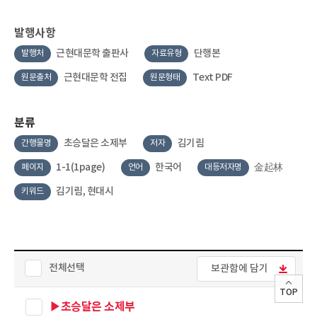
발행사항
근현대문학 출판사
단행본
발행처
자료유형
근현대문학 전집
Text PDF
원문출처
원문형태
분류
초승달은 소제부
김기림
간행물명
저자
1-1(1page)
한국어
金起林
페이지
언어
대등저자명
김기림, 현대시
키워드
전체선택
보관함에 담기
TOP
▶초승달은 소제부