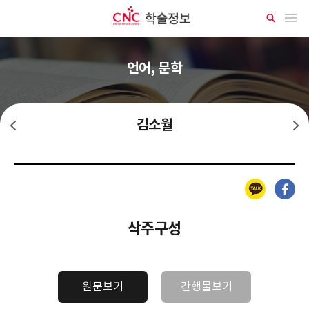
CNC 학술정보
메뉴 열기
상
세
검
색
언어, 문학
김소월
한인택
김기림
카카오톡
페이스북
삭주구성
원문보기
간행물보기