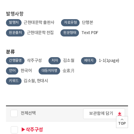
발행사항
근현대문학 출판사
단행본
발행처
자료유형
근현대문학 전집
Text PDF
원문출처
원문형태
분류
삭주구성
김소월
1-1(1page)
간행물명
저자
페이지
한국어
金素月
언어
대등저자명
김소월, 현대시
키워드
전체선택
보관함에 담기
TOP
▶삭주구성