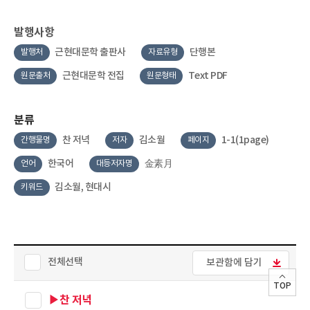
발행사항
근현대문학 출판사
단행본
발행처
자료유형
근현대문학 전집
Text PDF
원문출처
원문형태
분류
찬 저녁
김소월
1-1(1page)
간행물명
저자
페이지
한국어
金素月
언어
대등저자명
김소월, 현대시
키워드
전체선택
보관함에 담기
TOP
▶찬 저녁