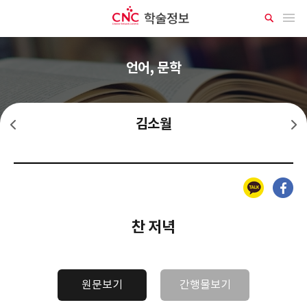
CNC 학술정보
메뉴 열기
상
세
검
색
언어, 문학
김소월
한인택
김기림
카카오톡
페이스북
찬 저녁
원문보기
간행물보기