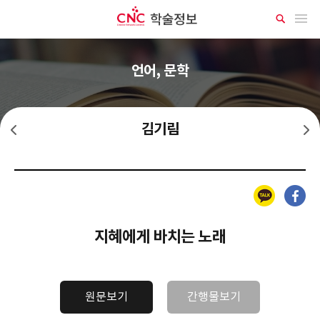
CNC 학술정보
메뉴 열기
상
세
검
색
언어, 문학
김기림
김소월
김상용
카카오톡
페이스북
지혜에게 바치는 노래
원문보기
간행물보기