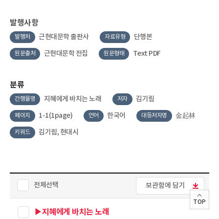
발행사항
근현대문학 출판사
단행본
발행처
자료유형
근현대문학 전집
Text PDF
원문출처
원문형태
분류
지혜에게 바치는 노래
김기림
간행물명
저자
1-1(1page)
한국어
金起林
페이지
언어
대등저자명
김기림, 현대시
키워드
전체선택
보관함에 담기
TOP
▶지혜에게 바치는 노래