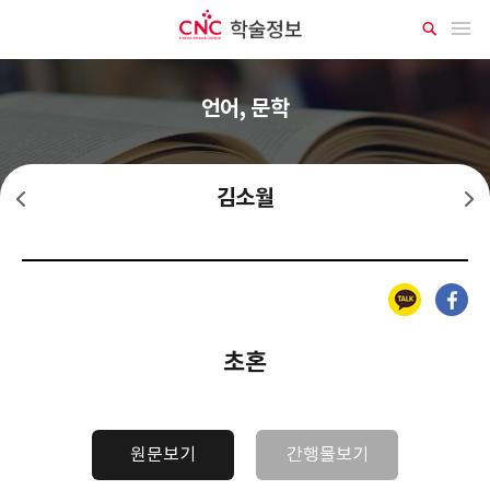
CNC 학술정보
메뉴 열기
상
세
검
색
언어, 문학
김소월
한인택
김기림
카카오톡
페이스북
초혼
원문보기
간행물보기