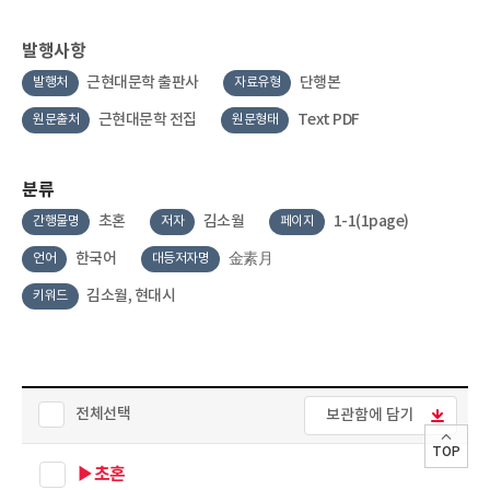
발행사항
근현대문학 출판사
단행본
발행처
자료유형
근현대문학 전집
Text PDF
원문출처
원문형태
분류
초혼
김소월
1-1(1page)
간행물명
저자
페이지
한국어
金素月
언어
대등저자명
김소월, 현대시
키워드
전체선택
보관함에 담기
TOP
▶초혼