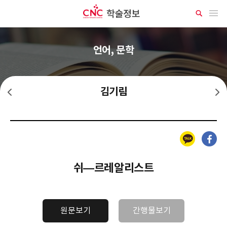
CNC 학술정보
메뉴 열기
상
세
검
색
언어, 문학
김기림
김소월
김상용
카카오톡
페이스북
쉬―르레알리스트
원문보기
간행물보기