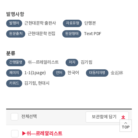
발행사항
근현대문학 출판사
단행본
발행처
자료유형
근현대문학 전집
Text PDF
원문출처
원문형태
분류
쉬―르레알리스트
김기림
간행물명
저자
1-1(1page)
한국어
金起林
페이지
언어
대등저자명
김기림, 현대시
키워드
전체선택
보관함에 담기
TOP
▶쉬―르레알리스트